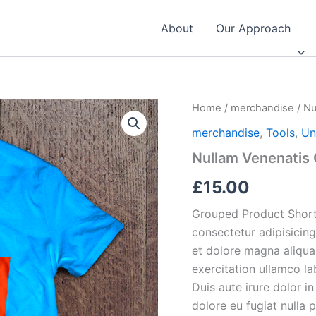
About
Our Approach
Home
/
merchandise
/ Nu
merchandise
,
Tools
,
Un
Nullam Venenatis
£
15.00
Grouped Product Short
consectetur adipisicing
et dolore magna aliqua
exercitation ullamco l
Duis aute irure dolor in
dolore eu fugiat nulla 