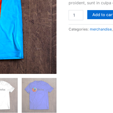
proident, sunt in culpa 
Nullam
Add to car
Venenatis
Cursus
quantity
Categories:
merchandise