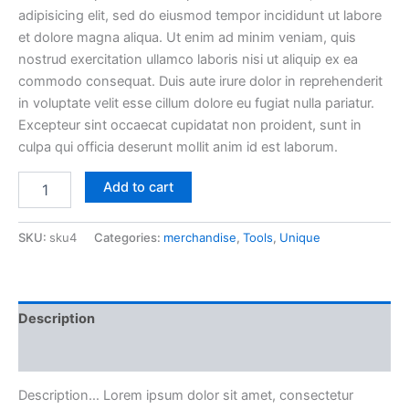
adipisicing elit, sed do eiusmod tempor incididunt ut labore
was:
is:
et dolore magna aliqua. Ut enim ad minim veniam, quis
£50.00.
£40.00.
nostrud exercitation ullamco laboris nisi ut aliquip ex ea
commodo consequat. Duis aute irure dolor in reprehenderit
in voluptate velit esse cillum dolore eu fugiat nulla pariatur.
Excepteur sint occaecat cupidatat non proident, sunt in
culpa qui officia deserunt mollit anim id est laborum.
Purus
Add to cart
Magna
quantity
SKU:
sku4
Categories:
merchandise
,
Tools
,
Unique
Description
Reviews (0)
Description… Lorem ipsum dolor sit amet, consectetur