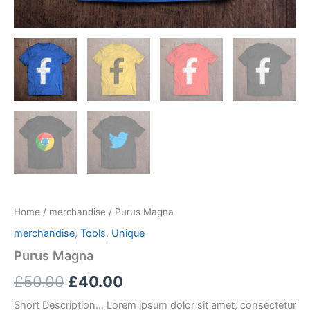
Home
/
merchandise
/ Purus Magna
merchandise
,
Tools
,
Unique
Purus Magna
Original
Current
£
50.00
£
40.00
price
price
Short Description… Lorem ipsum dolor sit amet, consectetur